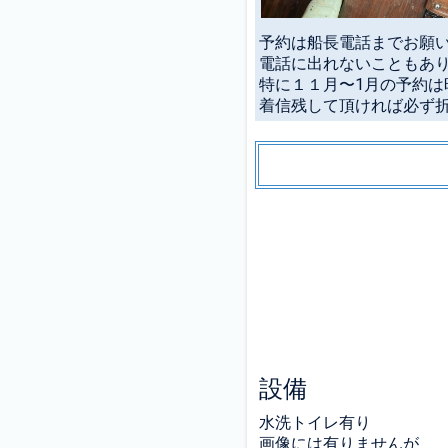
予約は船長電話までお願
電話に出れないこともあ
特に１１月〜1月の予約
着信残して頂ければ必ず折
設備
水洗トイレ有り
画像には有りませんが