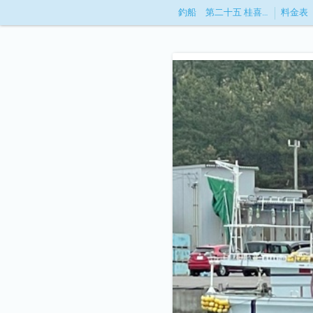
釣船 第二十五 桂喜丸(けいきまる)
料金表