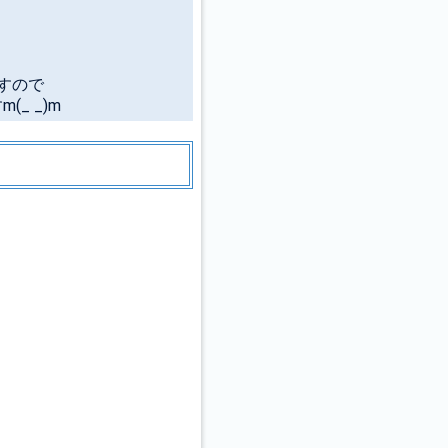
すので
_ _)m