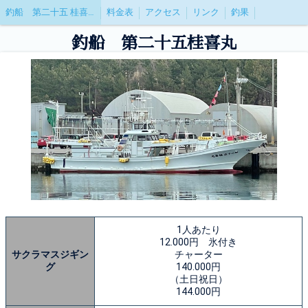
釣船 第二十五 桂喜丸(けいきまる)
料金表
アクセス
リンク
釣果
釣船 第二十五桂喜丸
1人あたり
12.000円 氷付き
サクラマスジギン
チャーター
グ
140.000円
（土日祝日）
144.000円