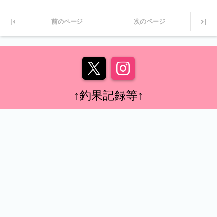
|
|
前のページ
次のページ
↑釣果記録等↑