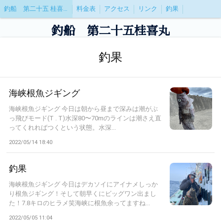
釣船 第二十五 桂喜丸(けいきまる)
料金表
アクセス
リンク
釣果
釣船 第二十五桂喜丸
釣果
海峡根魚ジギング
海峡根魚ジギング 今日は朝から昼まで深みは潮がぶ
っ飛びモード(T . T)水深80〜70mのラインは潮さえ直
ってくれればつくという状態。水深...
2022/05/14 18:40
釣果
海峡根魚ジギング 今日はデカソイにアイナメしっか
り根魚ジギング！そして朝早くにビッグワン出まし
た！7.8キロのヒラメ笑海峡に根魚余ってますね...
2022/05/05 11:04